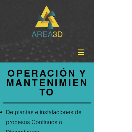
OPERACIÓN Y
MANTENIMIEN
TO
De plantas e instalaciones de
procesos Continuos o