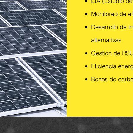
EIA (Estudio d
Monitoreo de ef
Desarrollo de 
alternativas
Gestión de RSU
Eficiencia ener
Bonos de carb